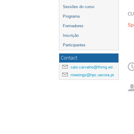
Sessões do curso
CU
Programa
Sp
Formadores
Inscrição
Participantes
Contact
caio.carvalho@ifnmg.edu.br
meetings@hpc.uevora.pt