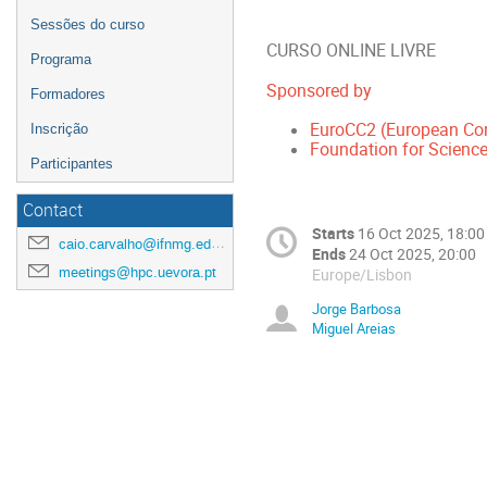
Sessões do curso
CURSO ONLINE LIVRE
Programa
Sponsored by
Formadores
EuroCC2 (European Co
Inscrição
Foundation for Science
Participantes
Contact
Starts
16 Oct 2025, 18:00
caio.carvalho@ifnmg.edu.br
Ends
24 Oct 2025, 20:00
meetings@hpc.uevora.pt
Europe/Lisbon
Jorge Barbosa
Miguel Areias